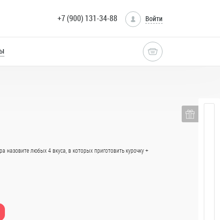
+7 (900) 131-34-88
Войти
ры
ная
ора назовите любых 4 вкуса, в которых приготовить курочку +
лог
ты