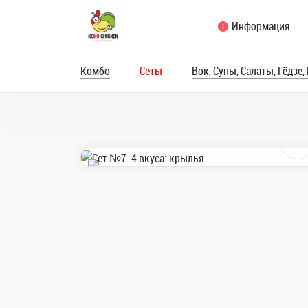
Информация
Комбо
Сеты
Вок, Супы, Салаты, Гёдзе,
UFO Бургеры
Бизнес ланчи
Корн Доги
21
Крылышки Фрайд 2
Крылышки Фрайд 250 гр