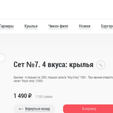
 Гарниры
Крылья
Чикен-филе
Ножки
Бурге
Напитки
8
Сет №7. 4 вкуса: крылья
Глав
Крылья - 4 порции по 250г, порция салата "Коу-Слоу" 100г. При звонке операт
Ката
салат "Коул слоу" (100г)
Се
1 490
R
1100
грамм
50 гр
Вернуться назад
В корзину