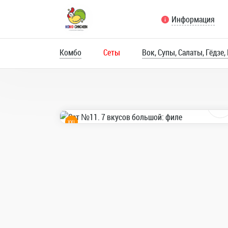
Информация
Комбо
Сеты
Вок, Супы, Салаты, Гёдзе,
UFO Бургеры
Бизнес ланчи
Корн Доги
8
Крылышки Фрайд 2
Крылышки Фрайд 250 гр