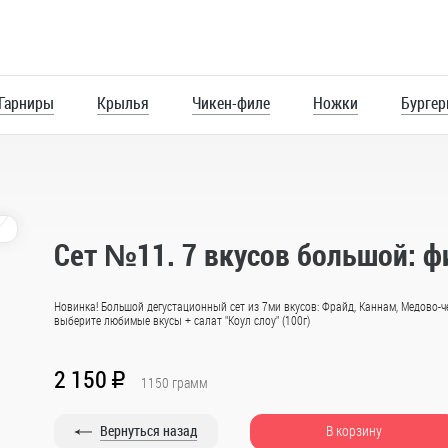
 Гарниры
Крылья
Чикен-филе
Ножки
Бурге
Напитки
0
Сет №11. 7 вкусов большой: ф
Новинка! Большой дегустационный сет из 7ми вкусов: Фрайд, Каннам, Медово-ч
выберите любимые вкусы + салат "Коул слоу" (100г)
2 150
R
1150
грамм
50 гр
Вернуться назад
В корзину